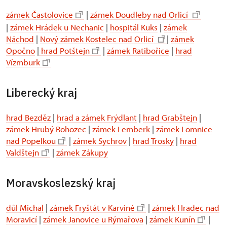
zámek Častolovice
|
zámek Doudleby nad Orlicí
|
zámek Hrádek u Nechanic
|
hospitál Kuks
|
zámek
Náchod
|
Nový zámek Kostelec nad Orlicí
|
zámek
Opočno
|
hrad Potštejn
|
zámek Ratibořice
|
hrad
Vízmburk
Liberecký kraj
hrad Bezděz
|
hrad a zámek Frýdlant
|
hrad Grabštejn
|
zámek Hrubý Rohozec
|
zámek Lemberk
|
zámek Lomnice
nad Popelkou
|
zámek Sychrov
|
hrad Trosky
|
hrad
Valdštejn
|
zámek Zákupy
Moravskoslezský kraj
důl Michal
|
zámek Fryštát v Karviné
|
zámek Hradec nad
Moravicí
|
zámek Janovice u Rýmařova
|
zámek Kunín
|