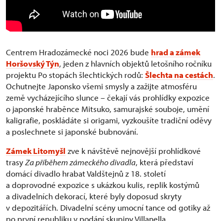
Centrem Hradozámecké noci 2026 bude
hrad a zámek
Horšovský Týn
, jeden z hlavních objektů letošního ročníku
projektu Po stopách šlechtických rodů:
Šlechta na cestách
.
Ochutnejte Japonsko všemi smysly a zažijte atmosféru
země vycházejícího slunce – čekají vás prohlídky expozice
o japonské hraběnce Mitsuko, samurajské souboje, umění
kaligrafie, poskládáte si origami, vyzkoušíte tradiční oděvy
a poslechnete si japonské bubnování.
Zámek Litomyšl
zve k návštěvě nejnovější prohlídkové
trasy
Za příběhem zámeckého divadla
, která představí
domácí divadlo hrabat Valdštejnů z 18. století
a doprovodné expozice s ukázkou kulis, replik kostýmů
a divadelních dekorací, které byly doposud skryty
v depozitářích. Divadelní scény umocní tance od gotiky až
po první republiku v podání skupiny Villanella.