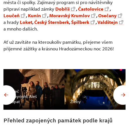
města či spolky. Zajímavý program si pro návštěvníky
připraví například zámky
Dobříš
,
Častolovice
,
Loučeň
,
Kunín
,
Moravský Krumlov
,
Osečany
a hrady
Loket
,
Český Šternberk
,
Špilberk
,
Valdštejn
a mnoho dalších.
Ať už zavítáte na kteroukoliv památku, přejeme všem
příjemné zážitky a krásnou Hradozámeckou noc 2026!
Valeč
Copyright: Aleš
Vopat
Žleby
Přehled zapojených památek podle krajů