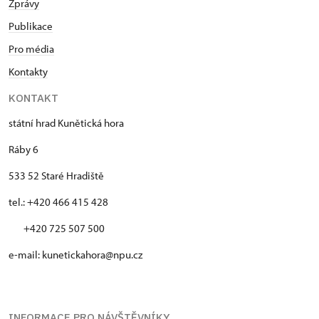
Zprávy
Publikace
Pro média
Kontakty
KONTAKT
státní hrad Kunětická hora
Ráby 6
533 52 Staré Hradiště
tel.: +420 466 415 428
+420 725 507 500
e-mail: kunetickahora@npu.cz
INFORMACE PRO NÁVŠTĚVNÍKY