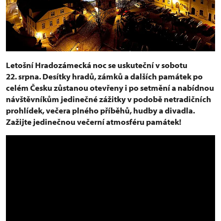
Letošní Hradozámecká noc se uskuteční v sobotu
22. srpna. Desítky hradů, zámků a dalších památek po
celém Česku zůstanou otevřeny i po setmění a nabídnou
návštěvníkům jedinečné zážitky v podobě netradičních
prohlídek, večera plného příběhů, hudby a divadla.
Zažijte jedinečnou večerní atmosféru památek!