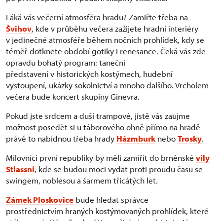
Láká vás večerní atmosféra hradu? Zamiřte třeba na
Švihov
, kde v průběhu večera zažijete hradní interiéry
v jedinečné atmosféře během nočních prohlídek, kdy se
téměř dotknete období gotiky i renesance. Čeká vás zde
opravdu bohatý program: taneční
představení v historických kostýmech, hudební
vystoupení, ukázky sokolnictví a mnoho dalšího. Vrcholem
večera bude koncert skupiny Ginevra.
Pokud jste srdcem a duší trampové, jistě vás zaujme
možnost posedět si u táborového ohně přímo na hradě –
právě to nabídnou třeba hrady
Házmburk
nebo
Trosky
.
Milovníci první republiky by měli zamířit do brněnské
vily
Stiassni
, kde se budou moci vydat proti proudu času se
swingem, noblesou a šarmem třicátých let.
Zámek Ploskovice
bude hledat správce
prostřednictvím hraných kostýmovaných prohlídek, které