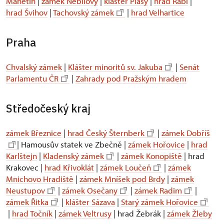
Manětín
|
zámek Nebílovy
|
klášter Plasy
|
hrad Rabí
|
hrad Švihov
|
Tachovský zámek
|
hrad Velhartice
Praha
Chvalský zámek
|
Klášter minoritů sv. Jakuba
|
Senát
Parlamentu ČR
|
Zahrady pod Pražským hradem
Středočeský kraj
zámek Březnice
|
hrad Český Šternberk
|
zámek Dobříš
| Hamousův statek ve Zbečně |
zámek Hořovice
|
hrad
Karlštejn
|
Kladenský zámek
|
zámek Konopiště
| hrad
Krakovec |
hrad Křivoklát
|
zámek Loučeň
|
zámek
Mnichovo Hradiště
|
zámek Mníšek pod Brdy
|
zámek
Neustupov
|
zámek Osečany
|
zámek Radim
|
zámek Řitka
|
klášter Sázava
|
Starý zámek Hořovice
|
hrad Točník
|
zámek Veltrusy
| hrad Žebrák |
zámek Žleby