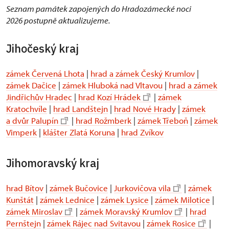
Seznam památek zapojených do Hradozámecké noci
2026 postupně aktualizujeme.
Jihočeský kraj
zámek Červená Lhota
|
hrad a zámek Český Krumlov
|
zámek Dačice
|
zámek Hluboká nad Vltavou
|
hrad a zámek
Jindřichův Hradec
|
hrad Kozí Hrádek
|
zámek
Kratochvíle
|
hrad Landštejn
|
hrad Nové Hrady
|
zámek
a dvůr Palupín
|
hrad Rožmberk
|
zámek Třeboň
|
zámek
Vimperk
|
klášter Zlatá Koruna
|
hrad Zvíkov
Jihomoravský kraj
hrad Bítov
|
zámek Bučovice
|
Jurkovičova vila
|
zámek
Kunštát
|
zámek Lednice
|
zámek Lysice
|
zámek Milotice
|
zámek Miroslav
|
zámek Moravský Krumlov
|
hrad
Pernštejn
|
zámek Rájec nad Svitavou
|
zámek Rosice
|