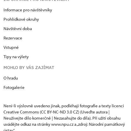
Informace pro návštěvníky
Prohlídkové okruhy
Návštěvní doba
Rezervace
Vstupné
Tipy na výlety
MOHLO BY VÁS ZAJÍMAT
O hradu
Fotogalerie
Není-li výslovně uvedeno jinak, podléhají fotografie a texty
licenci
Creative Commons
(CC BY-NC-ND 3.0 CZ) (Uveďte autora |
Neužívejte dílo komerčně | Nezasahujte do díla). Při užití obsahu
uvádějte odkaz na stránky www.npu.cz a „zdroj: Národní památkový
ústav“