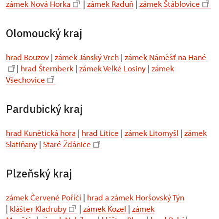
zámek Nová Horka
|
zámek Raduň
|
zámek Štáblovice
Olomoucký kraj
hrad Bouzov
|
zámek Jánský Vrch
|
zámek Náměšť na Hané
|
hrad Šternberk
|
zámek Velké Losiny
|
zámek
Všechovice
Pardubický kraj
hrad Kunětická hora
|
hrad Litice
|
zámek Litomyšl
|
zámek
Slatiňany
|
Staré Ždánice
Plzeňský kraj
zámek Červené Poříčí
|
hrad a zámek Horšovský Týn
|
klášter Kladruby
|
zámek Kozel
|
zámek