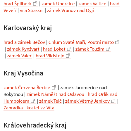
hrad Špilberk
|
zámek Uherčice
|
zámek Valtice
|
hrad
Veveří
|
vila Stiassni
|
zámek Vranov nad Dyjí
Karlovarský kraj
hrad a zámek Bečov
|
Chlum Svaté Maří, Poutní místo
|
zámek Kynžvart
|
hrad Loket
|
zámek Toužim
|
zámek Valeč
|
hrad Vildštejn
Kraj Vysočina
zámek Červená Řečice
| zámek Jaroměřice nad
Rokytnou |
zámek Náměšť nad Oslavou
|
hrad Orlík nad
Humpolcem
|
zámek Telč
|
zámek Větrný Jeníkov
|
Zahrádka - kostel sv. Víta
Královehradecký kraj