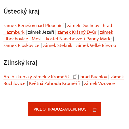
Ústecký kraj
zámek Benešov nad Ploučnicí
|
zámek Duchcov
|
hrad
Házmburk
| zámek Jezeří |
zámek Krásný Dvůr
|
zámek
Libochovice
|
Most - kostel Nanebevzetí Panny Marie
|
zámek Ploskovice
|
zámek Stekník
|
zámek Velké Březno
Zlínský kraj
Arcibiskupský zámek v Kroměříži
|
hrad Buchlov
|
zámek
Buchlovice
|
Květná Zahrada Kroměříž
|
zámek Vizovice
VÍCE O HRADOZÁMECKÉ NOCI