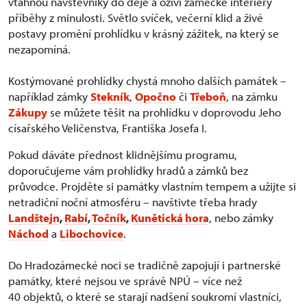
vtáhnou návštěvníky do děje a oživí zámecké interiéry
příběhy z minulosti. Světlo svíček, večerní klid a živé
postavy promění prohlídku v krásný zážitek, na který se
nezapomíná.
Kostýmované prohlídky chystá mnoho dalších památek –
například zámky
Stekník
,
Opočno
či
Třeboň
, na zámku
Zákupy
se můžete těšit na prohlídku v doprovodu Jeho
císařského Veličenstva, Františka Josefa I.
Pokud dáváte přednost klidnějšímu programu,
doporučujeme vám prohlídky hradů a zámků bez
průvodce. Projděte si památky vlastním tempem a užijte si
netradiční noční atmosféru – navštivte třeba hrady
Landštejn
,
Rabí
,
Točník
,
Kunětická hora
, nebo zámky
Náchod
a
Libochovice
.
Do Hradozámecké noci se tradičně zapojují i partnerské
památky, které nejsou ve správě NPÚ – více než
40 objektů, o které se starají nadšení soukromí vlastníci,