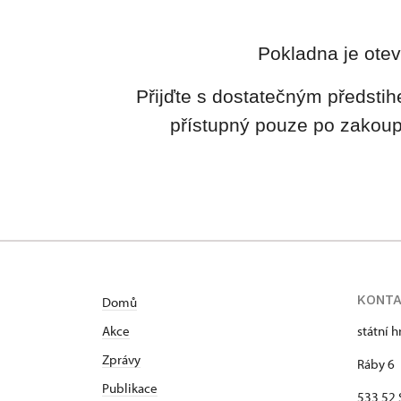
Pokladna je otev
Přijďte s dostatečným předstih
přístupný pouze po zakoup
KONT
Domů
Akce
státní 
Zprávy
Ráby 6
Publikace
533 52 