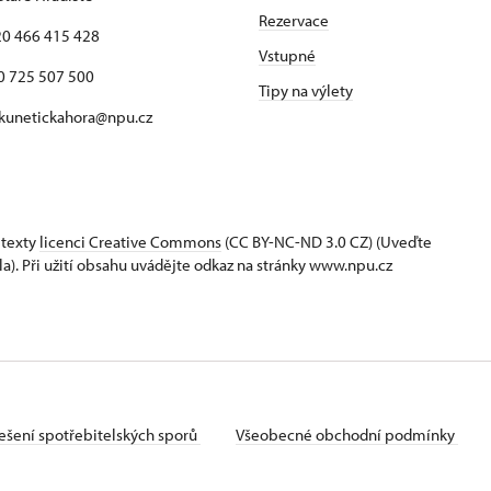
Rezervace
420 466 415 428
Vstupné
725 507 500
Tipy na výlety
 kunetickahora@npu.cz
 texty
licenci Creative Commons
(CC BY-NC-ND 3.0 CZ) (Uveďte
la). Při užití obsahu uvádějte odkaz na stránky www.npu.cz
ešení spotřebitelských sporů
Všeobecné obchodní podmínky