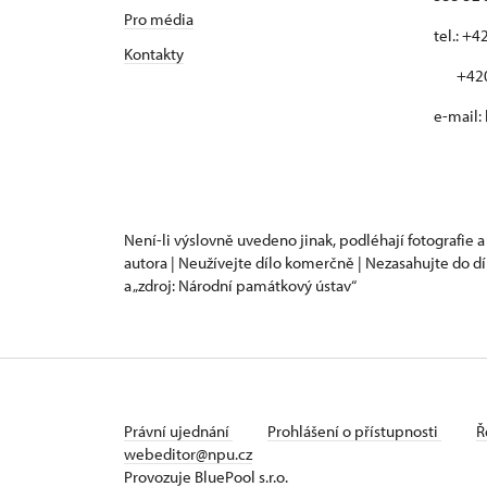
Pro média
tel.: +
Kontakty
+420 
e-mail:
Není-li výslovně uvedeno jinak, podléhají fotografie a
autora | Neužívejte dílo komerčně | Nezasahujte do dí
a „zdroj: Národní památkový ústav“
Právní ujednání
Prohlášení o přístupnosti
Ř
webeditor@npu.cz
Provozuje BluePool s.r.o.