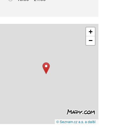
+
−
© Seznam.cz a.s. a další