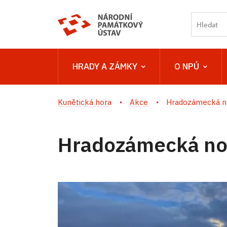
HRADY A ZÁMKY
O NPÚ
Kunětická hora
Akce
Hradozámecká no
Hradozámecká noc