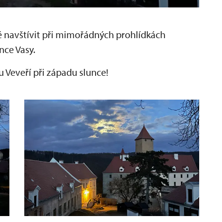
avštívit při mimořádných prohlídkách
nce Vasy.
u Veveří při západu slunce!