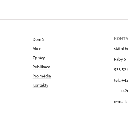
KONT
Domů
Akce
státní 
Zprávy
Ráby 6
Publikace
533 52 
Pro média
tel.: +
Kontakty
+420 
e-mail: