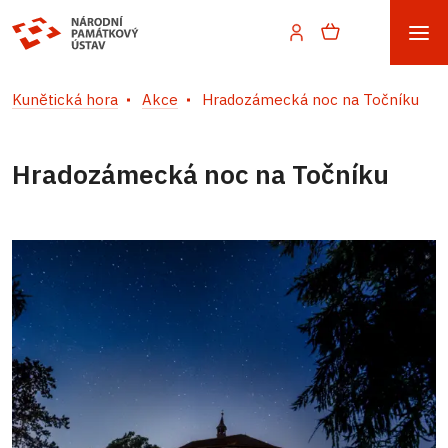
Kunětická hora
Akce
Hradozámecká noc na Točníku
Hradozámecká noc na Točníku