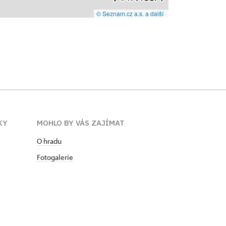
© Seznam.cz a.s. a další
KY
MOHLO BY VÁS ZAJÍMAT
O hradu
Fotogalerie