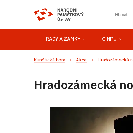
HRADY A ZÁMKY
O NPÚ
Kunětická hora
Akce
Hradozámecká n
Hradozámecká no