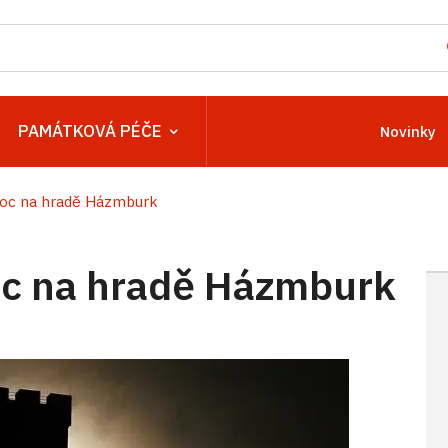
PAMÁTKOVÁ PÉČE
Novinky
oc na hradě Házmburk
c na hradě Házmburk