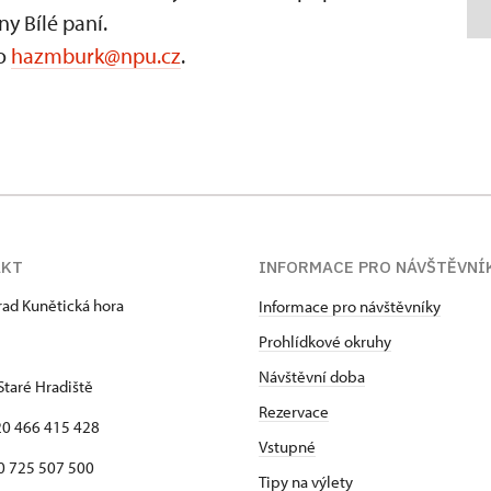
y Bílé paní.
bo
hazmburk@npu.cz
.
AKT
INFORMACE PRO NÁVŠTĚVNÍ
hrad Kunětická hora
Informace pro návštěvníky
Prohlídkové okruhy
Návštěvní doba
Staré Hradiště
Rezervace
420 466 415 428
Vstupné
725 507 500
Tipy na výlety