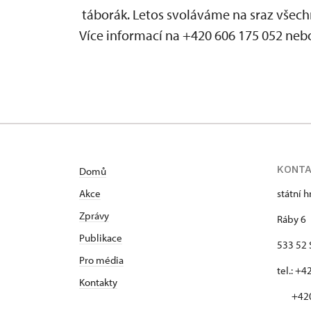
táborák. Letos svoláváme na sraz všechn
Více informací na +420 606 175 052 ne
KONT
Domů
Akce
státní 
Zprávy
Ráby 6
Publikace
533 52 
Pro média
tel.: +
Kontakty
+420 