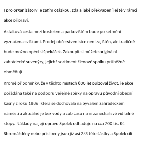
I pro organizátory je zatím otázkou, zda a jaké překvapení ještě v rámci
akce připraví.
Asfaltová cesta mezi kostelem a parkovištěm bude po setmění
vyznačena svíčkami. Prodej občerstvení sice není zajištěn, ale tradičně
bude možno opéci si špekáček. Zakoupit si můžete originální
zahrádecké suvenýry, jejichž sortiment členové spolku průběžně
obměňují.
Kromě připomínky, že v těchto místech 800 let pulzoval život, je akce
pořádána také na podporu veřejné sbírky na opravu původní obecní
kašny z roku 1886, která se dochovala na bývalém zahrádeckém
náměstí a aktuálně je bez vody a zub času na ní zanechal své viditelné
stopy. Náklady na její opravu Spolek odhaduje na cca 700 tis. Kč.
Shromážděny nebo přislíbeny jsou již asi 2/3 této částky a Spolek cílí