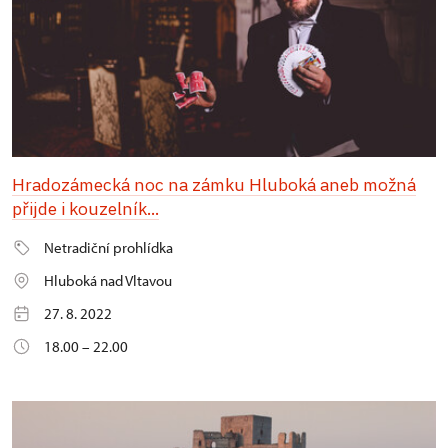
Hradozámecká noc na zámku Hluboká aneb možná
přijde i kouzelník...
Netradiční prohlídka
Hluboká nad Vltavou
27. 8. 2022
18.00 – 22.00