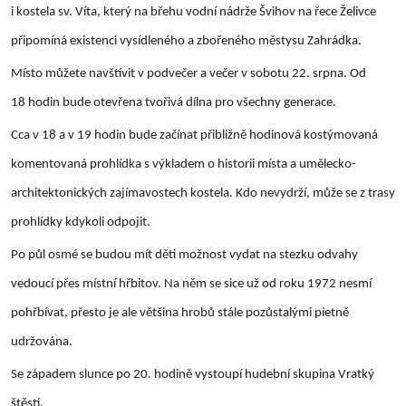
i kostela sv. Víta, který na břehu vodní nádrže Švihov na řece Želivce
připomíná existenci vysídleného a zbořeného městysu Zahrádka.
Místo můžete navštívit v podvečer a večer v sobotu 22. srpna. Od
18 hodin bude otevřena tvořivá dílna pro všechny generace.
Cca v 18 a v 19 hodin bude začínat přibližně hodinová kostýmovaná
komentovaná prohlídka s výkladem o historii místa a umělecko-
architektonických zajímavostech kostela. Kdo nevydrží, může se z trasy
prohlídky kdykoli odpojit.
Po půl osmé se budou mít děti možnost vydat na stezku odvahy
vedoucí přes místní hřbitov. Na něm se sice už od roku 1972 nesmí
pohřbívat, přesto je ale většina hrobů stále pozůstalými pietně
udržována.
Se západem slunce po 20. hodině vystoupí hudební skupina Vratký
štěstí.