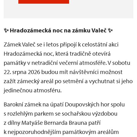
✨
Hradozámecká noc na zámku Valeč
✨
Zámek Valeč se i letos připojí k celostátní akci
Hradozámecká noc, která tradičně otevírá
památky v netradiční večerní atmosféře. V sobotu
22. srpna 2026 budou mít návštěvníci možnost
zažít zámecký areál po setmění a vychutnat si jeho
jedinečnou atmosféru.
Barokní zámek na úpatí Doupovských hor spolu
s rozlehlým parkem se sochařskou výzdobou
z dílny Matyáše Bernarda Brauna patří
k nejpozoruhodnějším památkovým areálům