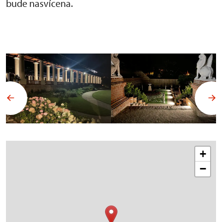
bude nasvícena.
+
−