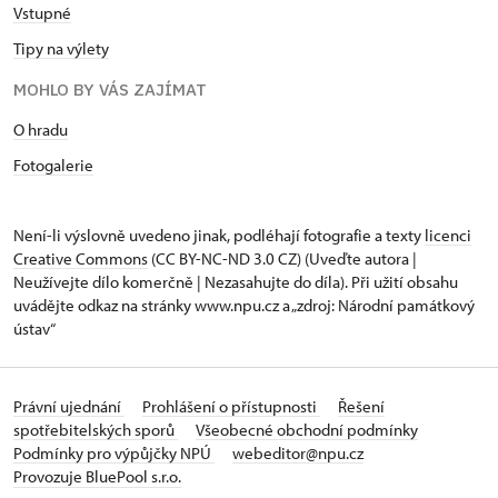
Vstupné
Tipy na výlety
MOHLO BY VÁS ZAJÍMAT
O hradu
Fotogalerie
Není-li výslovně uvedeno jinak, podléhají fotografie a texty
licenci
Creative Commons
(CC BY-NC-ND 3.0 CZ) (Uveďte autora |
Neužívejte dílo komerčně | Nezasahujte do díla). Při užití obsahu
uvádějte odkaz na stránky www.npu.cz a „zdroj: Národní památkový
ústav“
Právní ujednání
Prohlášení o přístupnosti
Řešení
spotřebitelských sporů
Všeobecné obchodní podmínky
Podmínky pro výpůjčky NPÚ
webeditor@npu.cz
Provozuje BluePool s.r.o.