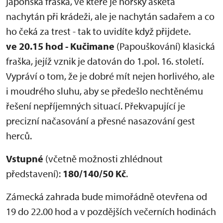
japonská fraška, ve které je horský asketa
nachytán při krádeži, ale je nachytán sadařem a co
ho čeká za trest - tak to uvidíte když přijdete.
ve 20.15 hod - Kučimane
(Papouškování) klasická
fraška, jejíž vznik je datován do 1.pol. 16. století.
Vypráví o tom, že je dobré mít nejen horlivého, ale
i moudrého sluhu, aby se předešlo nechtěnému
řešení nepříjemných situací. Překvapující je
precizní načasování a přesné nasazování gest
herců.
Vstupné
(včetně možnosti zhlédnout
představení):
180/140/50 Kč
.
Zámecká zahrada bude mimořádně otevřena od
19 do 22.00 hod a v pozdějších večerních hodinách