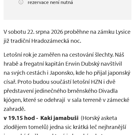
rezervace není nutná
V sobotu 22. srpna 2026 proběhne na zámku Lysice
již tradiční Hradozámecká noc.
Letošní rok je zaměřen na cestování šlechty. Náš
hrabě a fregatní kapitán Erwin Dubský navštívil
na svých cestách i Japonsko, kde ho přijal japonský
císař. Proto budou součástí letošní HZN i dvě
představení jedinečného brněnského Divadla
kjógen, které se odehrají v sala terreně v zámecké
zahradě.
v 19.15 hod - Kaki jamabuši
(Horský asketa
zlodějem tomelů) jedna sic krátká leč nejhranější