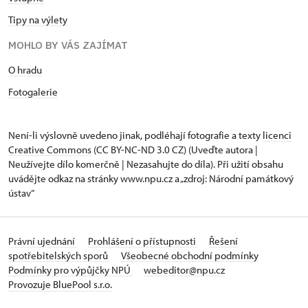
Tipy na výlety
MOHLO BY VÁS ZAJÍMAT
O hradu
Fotogalerie
Není-li výslovně uvedeno jinak, podléhají fotografie a texty
licenci
Creative Commons
(CC BY-NC-ND 3.0 CZ) (Uveďte autora |
Neužívejte dílo komerčně | Nezasahujte do díla). Při užití obsahu
uvádějte odkaz na stránky www.npu.cz a „zdroj: Národní památkový
ústav“
Právní ujednání
Prohlášení o přístupnosti
Řešení
spotřebitelských sporů
Všeobecné obchodní podmínky
Podmínky pro výpůjčky NPÚ
webeditor@npu.cz
Provozuje BluePool s.r.o.