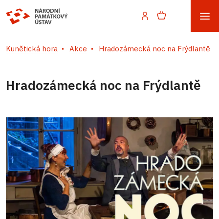
Kunětická hora
Akce
Hradozámecká noc na Frýdlantě
Hradozámecká noc na Frýdlantě