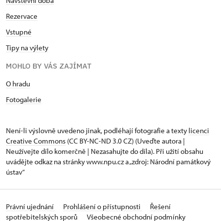
Návštěvní doba
Rezervace
Vstupné
Tipy na výlety
MOHLO BY VÁS ZAJÍMAT
O hradu
Fotogalerie
Není-li výslovně uvedeno jinak, podléhají fotografie a texty
licenci
Creative Commons
(CC BY-NC-ND 3.0 CZ) (Uveďte autora |
Neužívejte dílo komerčně | Nezasahujte do díla). Při užití obsahu
uvádějte odkaz na stránky www.npu.cz a „zdroj: Národní památkový
ústav“
Právní ujednání
Prohlášení o přístupnosti
Řešení
spotřebitelských sporů
Všeobecné obchodní podmínky