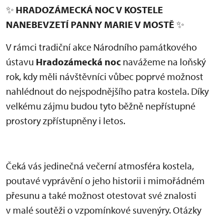
✨
HRADOZÁMECKÁ NOC V KOSTELE
NANEBEVZETÍ PANNY MARIE V MOSTĚ
✨
V rámci tradiční akce Národního památkového
ústavu
Hradozámecká noc
navážeme na loňský
rok, kdy měli návštěvníci vůbec poprvé možnost
nahlédnout do nejspodnějšího patra kostela. Díky
velkému zájmu budou tyto běžně nepřístupné
prostory zpřístupněny i letos.
Čeká vás jedinečná večerní atmosféra kostela,
poutavé vyprávění o jeho historii i mimořádném
přesunu a také možnost otestovat své znalosti
v malé soutěži o vzpomínkové suvenýry. Otázky