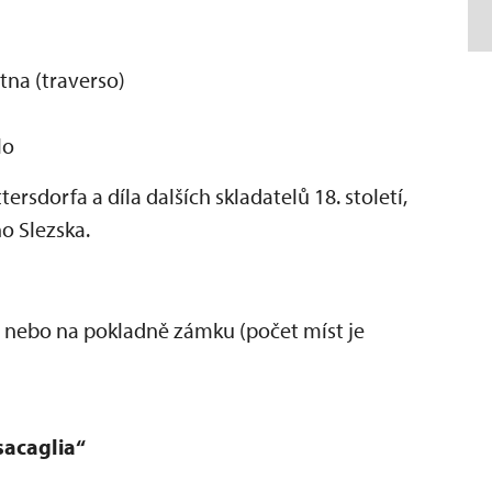
tna (traverso)
lo
ersdorfa a díla dalších skladatelů 18. století,
o Slezska.
nebo na pokladně zámku (počet míst je
sacaglia“