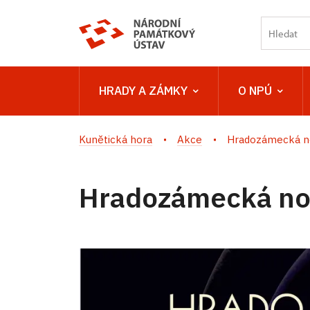
HRADY A ZÁMKY
O NPÚ
Kunětická hora
Akce
Hradozámecká no
Hradozámecká noc