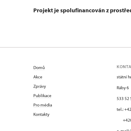
Projekt je spolufinancován z prost
KONT
Domů
Akce
státní 
Zprávy
Ráby 6
Publikace
533 52 
Pro média
tel.: +
Kontakty
+420 
e-mail: