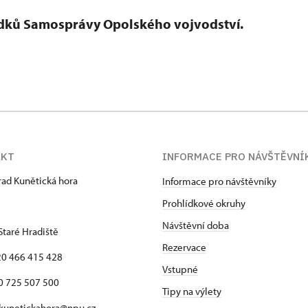
ředků Samosprávy Opolského vojvodství.
AKT
INFORMACE PRO NÁVŠTĚVNÍ
hrad Kunětická hora
Informace pro návštěvníky
Prohlídkové okruhy
Návštěvní doba
Staré Hradiště
Rezervace
420 466 415 428
Vstupné
725 507 500
Tipy na výlety
 kunetickahora@npu.cz