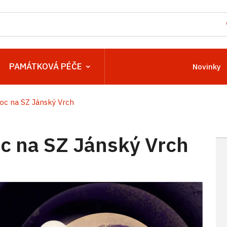
PAMÁTKOVÁ PÉČE
Novinky
c na SZ Jánský Vrch
 na SZ Jánský Vrch