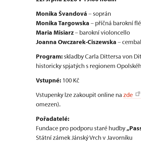
Monika Švandová
– soprán
Monika Targowska
– příčná barokní flé
Maria Misiarz
– barokní violoncello
Joanna Owczarek-Ciszewska
– cemba
Program:
skladby Carla Dittersa von Ditt
historicky spjatých s regionem Opolskéh
Vstupné:
100 Kč
Vstupenky lze zakoupit online na
zde
omezen).
Pořadatelé:
Fundace pro podporu staré hudby
„Pas
Státní zámek Jánský Vrch v Javorníku