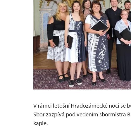
V rámci letošní Hradozámecké noci se b
Sbor zazpívá pod vedením sbormistra Bc
kaple.