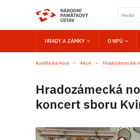
HRADY A ZÁMKY
O NPÚ
Kunětická hora
Akce
Hradozámecká no
Hradozámecká noc
koncert sboru Kvi