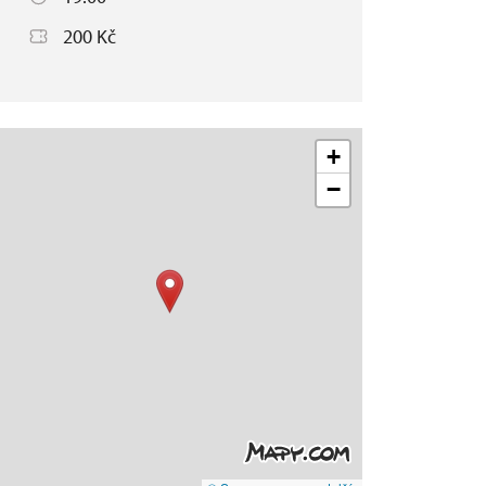
200 Kč
+
−