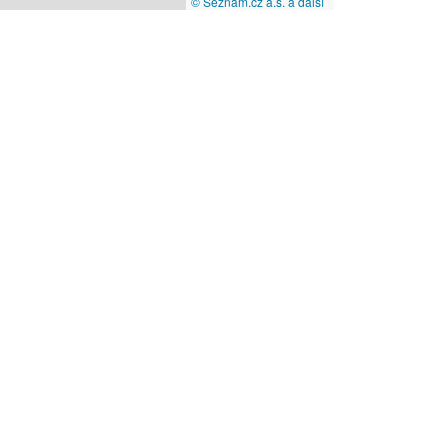
© Seznam.cz a.s. a další