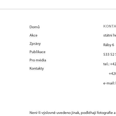
KONT
Domů
Akce
státní 
Zprávy
Ráby 6
Publikace
533 52 
Pro média
tel.: +
Kontakty
+420 
e-mail:
Není-li výslovně uvedeno jinak, podléhají fotografie a