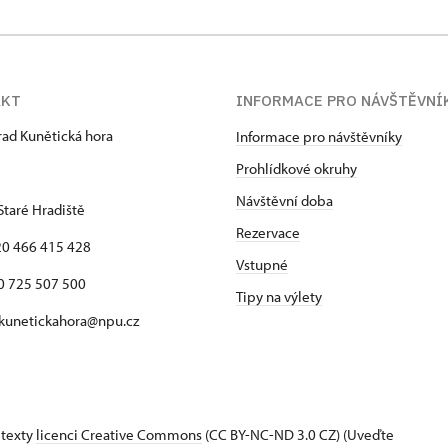
AKT
INFORMACE PRO NÁVŠTĚVNÍ
hrad Kunětická hora
Informace pro návštěvníky
Prohlídkové okruhy
Návštěvní doba
Staré Hradiště
Rezervace
420 466 415 428
Vstupné
725 507 500
Tipy na výlety
 kunetickahora@npu.cz
 texty
licenci Creative Commons
(CC BY-NC-ND 3.0 CZ) (Uveďte