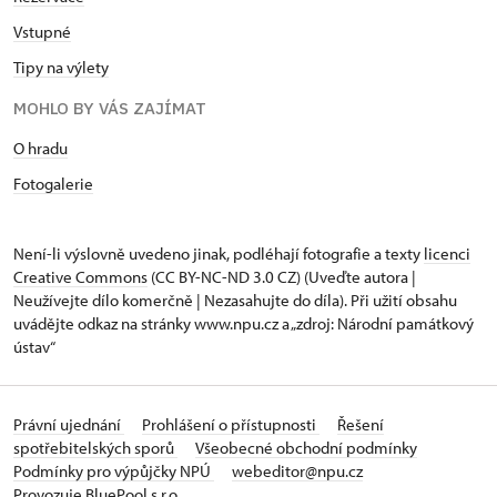
Vstupné
Tipy na výlety
MOHLO BY VÁS ZAJÍMAT
O hradu
Fotogalerie
Není-li výslovně uvedeno jinak, podléhají fotografie a texty
licenci
Creative Commons
(CC BY-NC-ND 3.0 CZ) (Uveďte autora |
Neužívejte dílo komerčně | Nezasahujte do díla). Při užití obsahu
uvádějte odkaz na stránky www.npu.cz a „zdroj: Národní památkový
ústav“
Právní ujednání
Prohlášení o přístupnosti
Řešení
spotřebitelských sporů
Všeobecné obchodní podmínky
Podmínky pro výpůjčky NPÚ
webeditor@npu.cz
Provozuje BluePool s.r.o.