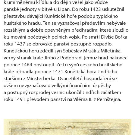
k umírněnému křídlu a do dějin vešel jako vůdce
panské jednoty v bitvě u Lipan. Do roku 1423 uskutečnil
přestavbu dávající Kunětické hoře podobu typického
husitského hradu. Ten se vyznačoval především nebývale
rozsáhlým a dobře opevněným předhradím, které sloužilo
k zimování početných polních vojsk. Po smrti Diviše Bořka
roku 1437 se obrovské panství postupně rozpadlo.
Kunětickou horu zdědil syn Soběslav Mrzák z Miletínka,
věrný straník krále Jiřího z Poděbrad, jemuž hrad nakonec
po roce 1464 postoupil. Ze tří synů českého husitského
krále připadla po roce 1471 Kunětická hora Jindřichu
staršímu z Minsterberka. Dvacetileté hospodaření se
ovšem nevyznačovalo velkými finančními úspěchy
a postupný rozprodej vesnic ukončil Jindřich začátkem
roku 1491 převodem panství na Viléma II. z Pernštejna.