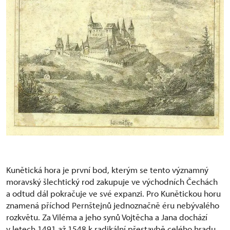
Kunětická hora je první bod, kterým se tento významný
moravský šlechtický rod zakupuje ve východních Čechách
a odtud dál pokračuje ve své expanzi. Pro Kunětickou horu
znamená příchod Pernštejnů jednoznačně éru nebývalého
rozkvětu. Za Viléma a jeho synů Vojtěcha a Jana dochází
v letech 1491 až 1548 k radikální přestavbě celého hradu.