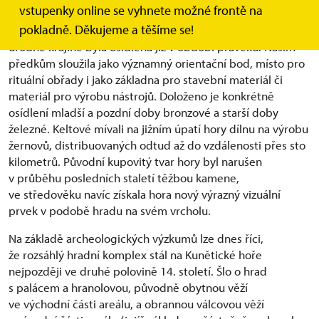
vstupenky online se vyhnete možné frontě na
podobě, ale i významu, jenž pro zdejší obyvatele nesla.
pokladně. Děkujeme a těšíme se!
Díky své siluetě a monumentálnímu postavení v rovinaté
úrodné krajině byla osídlena již v období pravěku. Našim
předkům sloužila jako významný orientační bod, místo pro
rituální obřady i jako základna pro stavební materiál či
materiál pro výrobu nástrojů. Doloženo je konkrétně
osídlení mladší a pozdní doby bronzové a starší doby
železné. Keltové mívali na jižním úpatí hory dílnu na výrobu
žernovů, distribuovaných odtud až do vzdálenosti přes sto
kilometrů. Původní kupovitý tvar hory byl narušen
v průběhu posledních staletí těžbou kamene,
ve středověku navíc získala hora nový výrazný vizuální
prvek v podobě hradu na svém vrcholu.
Na základě archeologických výzkumů lze dnes říci,
že rozsáhlý hradní komplex stál na Kunětické hoře
nejpozději ve druhé polovině 14. století. Šlo o hrad
s palácem a hranolovou, původně obytnou věží
ve východní části areálu, a obrannou válcovou věží