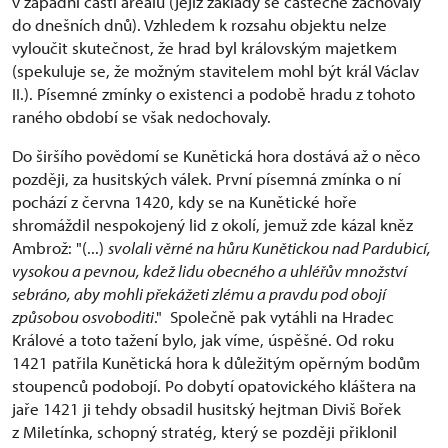
v západní části areálu (jejíž základy se částečně zachovaly
do dnešních dnů). Vzhledem k rozsahu objektu nelze
vyloučit skutečnost, že hrad byl královským majetkem
(spekuluje se, že možným stavitelem mohl být král Václav
II.). Písemné zmínky o existenci a podobě hradu z tohoto
raného období se však nedochovaly.
Do širšího povědomí se Kunětická hora dostává až o něco
později, za husitských válek. První písemná zmínka o ní
pochází z června 1420, kdy se na Kunětické hoře
shromáždil nespokojený lid z okolí, jemuž zde kázal kněz
Ambrož: "(...)
s
volali věrné na hůru Kunětickou nad Pardubicí,
vysokou a pevnou, kdež lidu obecného a uhléřův množství
sebráno, aby mohli překážeti zlému a pravdu pod obojí
způsobou osvoboditi
." Společně pak vytáhli na Hradec
Králové a toto tažení bylo, jak víme, úspěšné. Od roku
1421 patřila Kunětická hora k důležitým opěrným bodům
stoupenců podobojí. Po dobytí opatovického kláštera na
jaře 1421 ji tehdy obsadil husitský hejtman Diviš Bořek
z Miletínka, schopný stratég, který se později přiklonil