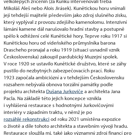
velkolepých zřícenin (za Kuňku intervenovali třeba
Mikoláš Aleš nebo Alois Jirásek). Kunětickou horu vnímali
její tehdejší majitelé především jako zdroj slušného zisku,
který vyplýval z provozu zdejšího kamenolomu. Intenzivní
lámání kamene dál narušovalo hradní stavby a postupně
spělo k odtěžení celé Kunětické hory. Teprve roku 1917 si
Kunětickou horu od vídeňského průmyslníka barona
Drascheho pronajal a roku 1919 (situaci usnadnil vznik
Československa) zakoupil pardubický Muzejní spolek.
V roce 1920 se ustavilo Kunětické družstvo, které se záhy
pustilo do nezbytných zabezpečovacích prací. Roku
1923 započala ambiciózní a v tehdejším Československu
rozsahem nebývalá obnova torzální památky podle
projektu architekta
Dušana Jurkoviče
a architekta Jana
Pacla. Na základě této jejich koncepce vznikla
i vyhlášená restaurace s hodnotnými Jurkovičovými
interiéry v západním traktu, v němž je po
rozsáhlé rekonstrukci
od roku 2021 umístěna expozice
o životě a díle tohoto architekta a stavebním vývoji hradu.
Restaurace sloužila mj. také jako významný zdroj financí pro