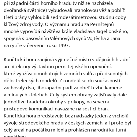
při západní části horního hradu (v níž se nacházela
dvořanská světnice) vybudovali hranolovou věž a poblíž
třetí brány vyhloubili sedmdesátimetrovou studnu coby
klíčový zdroj vody. O významu hradu za Pernštejnů
mnohé vypovídá návštěva krále Vladislava Jagellonského,
spojená s pasováním Vilémových synů Vojtěcha a Jana
na rytíře v červenci roku 1497.
Kunětická hora zaujímá výjimečné místo v dějinách hradní
architektury výstavbou pernštejnského opevnění,
které využívalo mohutných zemních valů a předsunutých
dělostřeleckých rondelů. Z rondelů se do současnosti
zachovaly dva, jihozápadní padl za oběť těžbě kamene
v minulých stoletích. Celý systém obrany zajišťovaly dále
jednotlivé hradební okruhy s příkopy, na severní
přístupové komunikaci navázané na šestici bran.
Kunětická hora představuje bez nadsázky jeden z vrcholů
vývoje středověkého hradu v českých zemích, a i proto byl
celý areál na počátku milénia prohlášen národní kulturní
památkou.