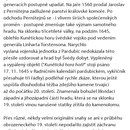
generacích postupně upadat. Na jaře 1560 prodal Jaroslav
z Pernštejna zadlužené panství královské komoře. Po
odchodu Pernštejnů se - i vlivem širších společenských
proměn - postupně zmenšuje také význam samotného
hradu. Na sklonku třicetileté války, na podzim 1645,
oblehlo Kunětickou horu švédské vojsko pod vedením
generála Linharta Torstensona. Narychlo
vyslaná vojenská jednotka z Pardubic nedokázala této
přesile vzdorovat a hrad byl Švédy dobyt. Vypleněný
a vypálený objekt ("
Kunětická hora hoří!
" stojí psáno
17. 11. 1645 v Radničním kalendáři pardubickém, vykřičník
přesahuje tři řádky) podléhal rychle zkáze, kterou ještě
uspíšila dlouhodobá těžba zdejšího kamene trvající
až do počátku 20. století. Znamenala bohužel likvidaci
západní a jihozápadní části hradu, která se na sklonku
19. století vinou narušené statiky zřítila do kamenolomu.
Přes různé, někdy velmi originální snahy se ani v průběhu
obrozeneckého 19. století nepodařilo zajistit záchranu