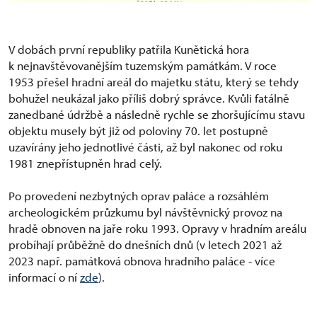
V dobách první republiky patřila Kunětická hora
k nejnavštěvovanějším tuzemským památkám. V roce
1953 přešel hradní areál do majetku státu, který se tehdy
bohužel neukázal jako příliš dobrý správce. Kvůli fatálně
zanedbané údržbě a následně rychle se zhoršujícímu stavu
objektu musely být již od poloviny 70. let postupně
uzavírány jeho jednotlivé části, až byl nakonec od roku
1981 znepřístupněn hrad celý.
Po provedení nezbytných oprav paláce a rozsáhlém
archeologickém průzkumu byl návštěvnický provoz na
hradě obnoven na jaře roku 1993. Opravy v hradním areálu
probíhají průběžně do dnešních dnů (v letech 2021 až
2023 např. památková obnova hradního paláce - více
informací o ní
zde
).