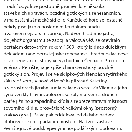
Hradní obydlí se postupně proměnilo v několika
stavebních úpravách, pozdně gotických a renesančních,
v majestátní zámecké sídlo (o Kunětické hoře se ostatně
někdy píše jako o posledním feudálním hradu
a zároveň nejstarším zámku). Nádvoří hradního jádra,
do jehož organismu se zapojila válcová věž, se otevíralo
portálem datovaným rokem 1509, který je dnes důležitým
dokladem rané pernštejnské renesance - hradní palác nese
první renesanční stopy ve východních Čechách. Pro dobu
Viléma z Pernštejna je spíše charakteristický pozdně
gotický sloh. Projevil se ve sklípkových klenbách rytířského
sálu v přízemí, v nově zřízené kapli svaté Kateřiny
a v prostorách jižního křídla paláce a věže. Za Viléma a jeho
synů vznikly hlavní společenské sály v prvém a druhém
patře jižního a západního křídla a reprezentativní místnosti
severního křídla, prosvětlené velkými okny (prostorný
královský sál). Palác pak odděloval od dalšího nádvoří
hluboký příkop s padacím mostem. Nádvoří zastavěli
Pernštejnové podsklepenými hospodářskými budovami,