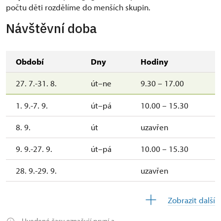
počtu děti rozdělíme do menších skupin.
Návštěvní doba
Období
Dny
Hodiny
27. 7.-31. 8.
út–ne
9.30 – 17.00
1. 9.-7. 9.
út–pá
10.00 – 15.30
8. 9.
út
uzavřen
9. 9.-27. 9.
út–pá
10.00 – 15.30
28. 9.-29. 9.
uzavřen
30. 9.
st
10.00 – 15.30
Zobrazit další
1. 10.-25. 10.
út–pá
10.00 – 15.30
Uvedené časy označují první a