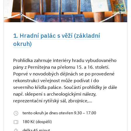
1. Hradní palác s věží (základní
okruh)
Prohlídka zahrnuje interiéry hradu vybudovaného
pány z Pernštejna na přelomu 15. a 16. století.
Poprvé v novodobých dějinách se po provedené
rekonstrukci veřejnost může podívat i do
severního křídla paláce. Součástí prohlídky je dále
např. sklepení s archeologickými nálezy,
reprezentační rytířský sál, zbrojnice,...
tento okruh je dnes otevřen 9.30 – 17.00
180 Kč (dospělí)
délka 45 minut