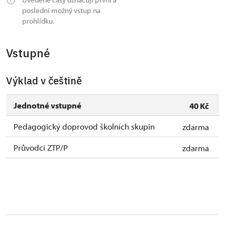
poslední možný vstup na
26. 10.-31. 12.
uzavřen
prohlídku.
Vstupné
Výklad v češtině
Jednotné vstupné
40 Kč
Pedagogický doprovod školních skupin
zdarma
Průvodci ZTP/P
zdarma