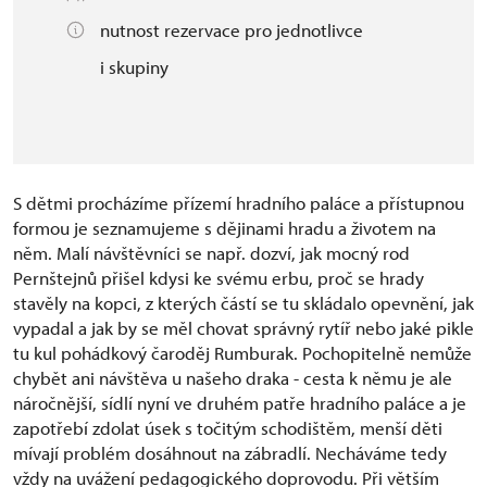
nutnost rezervace pro jednotlivce
i skupiny
S dětmi procházíme přízemí hradního paláce a přístupnou
formou je seznamujeme s dějinami hradu a životem na
něm. Malí návštěvníci se např. dozví, jak mocný rod
Pernštejnů přišel kdysi ke svému erbu, proč se hrady
stavěly na kopci, z kterých částí se tu skládalo opevnění, jak
vypadal a jak by se měl chovat správný rytíř nebo jaké pikle
tu kul pohádkový čaroděj Rumburak. Pochopitelně nemůže
chybět ani návštěva u našeho draka - cesta k němu je ale
náročnější, sídlí nyní ve druhém patře hradního paláce a je
zapotřebí zdolat úsek s točitým schodištěm, menší děti
mívají problém dosáhnout na zábradlí. Necháváme tedy
vždy na uvážení pedagogického doprovodu. Při větším