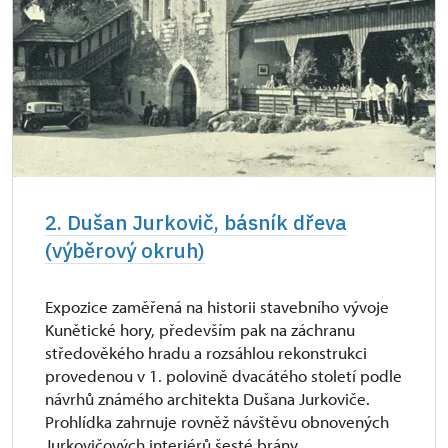
2. Dušan Jurkovič, básník dřeva
(výběrový okruh)
Expozice zaměřená na historii stavebního vývoje
Kunětické hory, především pak na záchranu
středověkého hradu a rozsáhlou rekonstrukci
provedenou v 1. polovině dvacátého století podle
návrhů známého architekta Dušana Jurkoviče.
Prohlídka zahrnuje rovněž návštěvu obnovených
Jurkovičových interiérů šesté brány...