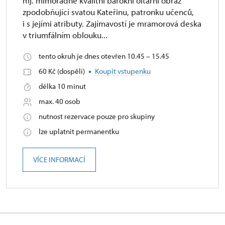
mj. mimořádně kvalitní barokní oltářní obraz
zpodobňující svatou Kateřinu, patronku učenců,
i s jejími atributy. Zajímavostí je mramorová deska
v triumfálním oblouku...
tento okruh je dnes otevřen 10.45 – 15.45
60 Kč (dospělí)
Koupit vstupenku
délka 10 minut
max. 40 osob
nutnost rezervace pouze pro skupiny
lze uplatnit permanentku
VÍCE INFORMACÍ