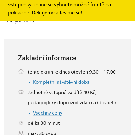
pro děti do 6 let věku. Okruh je určen pouze pro
vstupenky online se vyhnete možné frontě na
objednané mateřské školy a o prázdninách pro tábory
pokladně. Děkujeme a těšíme se!
s malými dětmi.
Základní informace
tento okruh je dnes otevřen 9.30 – 17.00
Kompletní návštěvní doba
Jednotné vstupné za dítě 40 Kč,
pedagogický doprovod zdarma (dospělí)
Všechny ceny
délka 30 minut
max. 30 osob