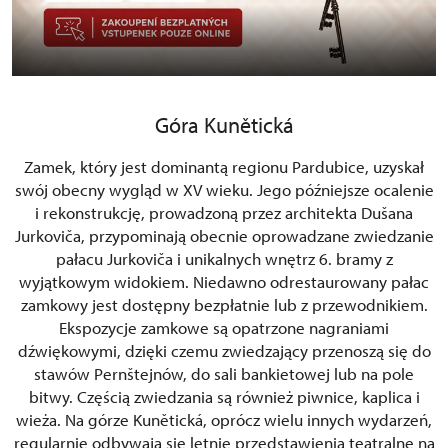
Góra Kunětická
Zamek, który jest dominantą regionu Pardubice, uzyskał
swój obecny wygląd w XV wieku. Jego późniejsze ocalenie
i rekonstrukcję, prowadzoną przez architekta Dušana
Jurkoviča, przypominają obecnie oprowadzane zwiedzanie
pałacu Jurkoviča i unikalnych wnętrz 6. bramy z
wyjątkowym widokiem. Niedawno odrestaurowany pałac
zamkowy jest dostępny bezpłatnie lub z przewodnikiem.
Ekspozycje zamkowe są opatrzone nagraniami
dźwiękowymi, dzięki czemu zwiedzający przenoszą się do
stawów Pernštejnów, do sali bankietowej lub na pole
bitwy. Częścią zwiedzania są również piwnice, kaplica i
wieża. Na górze Kunětická, oprócz wielu innych wydarzeń,
regularnie odbywają się letnie przedstawienia teatralne na