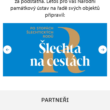
za podstatná. Letos pro vás Národní
památkový ústav na řadě svých objektů
připravil:
PARTNEŘI