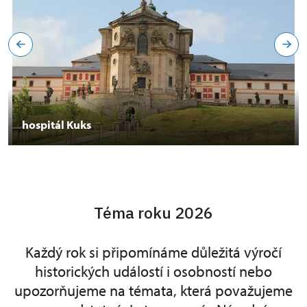
hospitál Kuks
Téma roku 2026
Každý rok si připomínáme důležitá výročí
historických událostí i osobností nebo
upozorňujeme na témata, která považujeme