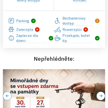
Bilety wstępu
Kontakt
Bezbarierowy
Parking
dostęp
Zwierzęta
Rowerzyści
Zaplecze dla
Przekąski, bufet
dzieci
itp.
Nepřehlédněte: