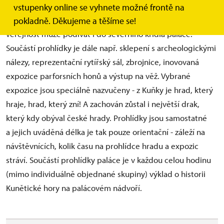
z Pernštejna na přelomu 15. a 16. století. Poprvé
vstupenky online se vyhnete možné frontě na
v novodobých dějinách se po provedené rekonstrukci
pokladně. Děkujeme a těšíme se!
veřejnost může podívat i do severního křídla paláce.
Součástí prohlídky je dále např. sklepení s archeologickými
nálezy, reprezentační rytířský sál, zbrojnice, inovovaná
expozice parforsních honů a výstup na věž. Vybrané
expozice jsou speciálně nazvučeny - z Kuňky je hrad, který
hraje, hrad, který zní! A zachován zůstal i největší drak,
který kdy obýval české hrady. Prohlídky jsou samostatné
a jejich uváděná délka je tak pouze orientační - záleží na
návštěvnících, kolik času na prohlídce hradu a expozic
stráví. Součástí prohlídky paláce je v každou celou hodinu
(mimo individuálně objednané skupiny) výklad o historii
Kunětické hory na palácovém nádvoří.