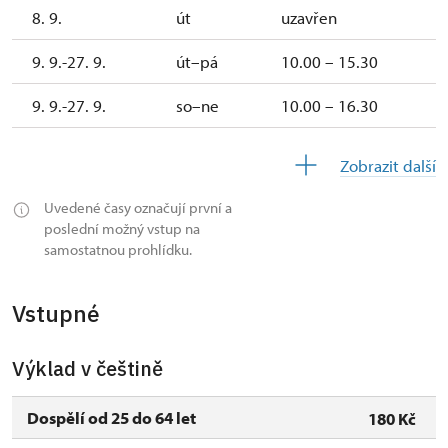
8. 9.
út
uzavřen
9. 9.-27. 9.
út–pá
10.00 – 15.30
9. 9.-27. 9.
so–ne
10.00 – 16.30
28. 9.
po
10.00 – 16.30
Zobrazit další
29. 9.
út
uzavřen
Uvedené časy označují první a
poslední možný vstup na
30. 9.
st
10.00 – 15.30
samostatnou prohlídku.
1. 10.-27. 10.
so–ne
10.00 – 15.30
Vstupné
28. 10.
st
10.00 – 15.30
Výklad v češtině
29. 10.
čt
10.00 – 15.30
30. 10.
pá
10.00 – 15.30
Dospělí od 25 do 64 let
180 Kč