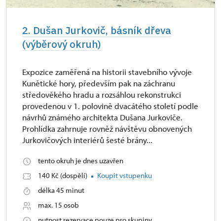
2. Dušan Jurkovič, básník dřeva
(výběrový okruh)
Expozice zaměřená na historii stavebního vývoje
Kunětické hory, především pak na záchranu
středověkého hradu a rozsáhlou rekonstrukci
provedenou v 1. polovině dvacátého století podle
návrhů známého architekta Dušana Jurkoviče.
Prohlídka zahrnuje rovněž návštěvu obnovených
Jurkovičových interiérů šesté brány...
tento okruh je dnes uzavřen
140 Kč (dospělí)
Koupit vstupenku
délka 45 minut
max. 15 osob
nutnost rezervace pouze pro skupiny