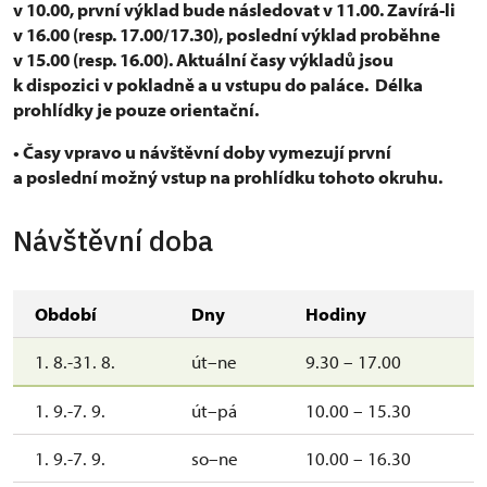
v 10.00, první výklad bude následovat v 11.00. Zavírá-li
v 16.00 (resp. 17.00/17.30), poslední výklad proběhne
v 15.00 (resp. 16.00). Aktuální časy výkladů jsou
k dispozici v pokladně a u vstupu do paláce. Délka
prohlídky je pouze orientační.
• Časy vpravo u návštěvní doby vymezují první
a poslední možný vstup na prohlídku tohoto okruhu.
Návštěvní doba
Období
Dny
Hodiny
1. 8.-31. 8.
út–ne
9.30 – 17.00
1. 9.-7. 9.
út–pá
10.00 – 15.30
1. 9.-7. 9.
so–ne
10.00 – 16.30