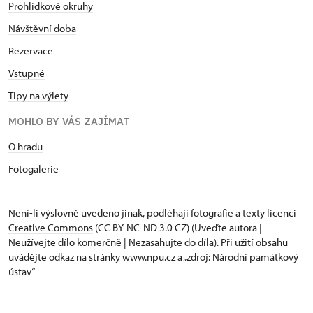
Prohlídkové okruhy
Návštěvní doba
Rezervace
Vstupné
Tipy na výlety
MOHLO BY VÁS ZAJÍMAT
O hradu
Fotogalerie
Není-li výslovně uvedeno jinak, podléhají fotografie a texty
licenci
Creative Commons
(CC BY-NC-ND 3.0 CZ) (Uveďte autora |
Neužívejte dílo komerčně | Nezasahujte do díla). Při užití obsahu
uvádějte odkaz na stránky www.npu.cz a „zdroj: Národní památkový
ústav“