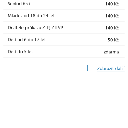
31. 10.
so
10.00 – 15.30
Senioři 65+
140 Kč
Mládež od 18 do 24 let
1. 11.
ne
10.00 – 15.30
140 Kč
Držitelé průkazu ZTP, ZTP/P
140 Kč
2. 11.-31. 12.
uzavřen
Děti od 6 do 17 let
50 Kč
Děti do 5 let
zdarma
Průvodce držitele průkazu ZTP/P
zdarma
Zobrazit další
Pedagogický dozor (pro školní skupiny 1
zdarma
osoba na 10 dětí)
Průvodce organizované skupiny (pro
zdarma
skupinu 1 osoba 15 osob)
Karta zaměstnance PO MK ČR s QR kódem
zdarma
MK ČR (pouze držitel)