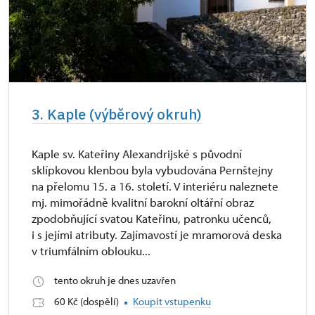
3. Kaple (výběrový okruh)
Kaple sv. Kateřiny Alexandrijské s původní
sklípkovou klenbou byla vybudována Pernštejny
na přelomu 15. a 16. století. V interiéru naleznete
mj. mimořádně kvalitní barokní oltářní obraz
zpodobňující svatou Kateřinu, patronku učenců,
i s jejími atributy. Zajímavostí je mramorová deska
v triumfálním oblouku...
tento okruh je dnes uzavřen
60 Kč (dospělí)
Koupit vstupenku