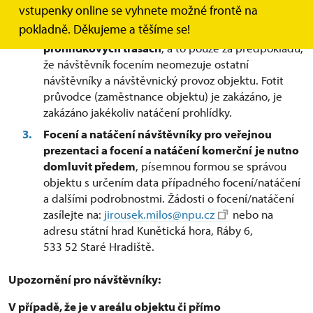
vstupenky online se vyhnete možné frontě na
Focení bez blesku, stativu a bez selfie tyče pro
pokladně. Děkujeme a těšíme se!
vlastní potřebu je umožněno na všech
prohlídkových trasách
, a to pouze za předpokladu,
že návštěvník focením neomezuje ostatní
návštěvníky a návštěvnický provoz objektu. Fotit
průvodce (zaměstnance objektu) je zakázáno, je
zakázáno jakékoliv natáčení prohlídky.
Focení a natáčení návštěvníky pro veřejnou
prezentaci a focení a natáčení komerční
je nutno
domluvit předem
, písemnou formou se správou
objektu s určením data případného focení/natáčení
a dalšími podrobnostmi. Žádosti o focení/natáčení
zasílejte na:
jirousek.milos@npu.cz
nebo na
adresu státní hrad Kunětická hora, Ráby 6,
533 52 Staré Hradiště.
Upozornění pro návštěvníky:
V případě, že je v areálu objektu či přímo