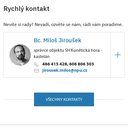
Rychlý kontakt
Nevíte si rady? Nevadí, ozvěte se nám, rádi vám poradíme.
Bc. Miloš Jiroušek
správce objektu SH Kunětická hora -
kastelán
466 415 428, 606 806 303
jirousek.milos@npu.cz
ÚPS na Sychrově
Ráby 6/, Kunětická Hora 53352
VŠECHNY KONTAKTY
Absolvent gymnázia v Pardubicích. V letech 1995 –
1997 studoval památkovou péči na Státním ústavu
památkové péče v Praze. V roce 2010 absolvoval
studium Dějin umění na Filozofické fakultě