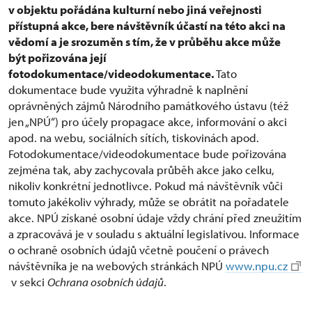
v objektu pořádána kulturní nebo jiná veřejnosti
přístupná akce, bere návštěvník účastí na této akci na
vědomí a je srozuměn s tím, že v průběhu akce může
být pořizována její
fotodokumentace/videodokumentace.
Tato
dokumentace bude využita výhradně k naplnění
oprávněných zájmů Národního památkového ústavu (též
jen „NPÚ“) pro účely propagace akce, informování o akci
apod. na webu, sociálních sítích, tiskovinách apod.
Fotodokumentace/videodokumentace bude pořizována
zejména tak, aby zachycovala průběh akce jako celku,
nikoliv konkrétní jednotlivce. Pokud má návštěvník vůči
tomuto jakékoliv výhrady, může se obrátit na pořadatele
akce. NPÚ získané osobní údaje vždy chrání před zneužitím
a zpracovává je v souladu s aktuální legislativou. Informace
o ochraně osobních údajů včetně poučení o právech
návštěvníka je na webových stránkách NPÚ
www.npu.cz
v sekci
Ochrana osobních údajů
.