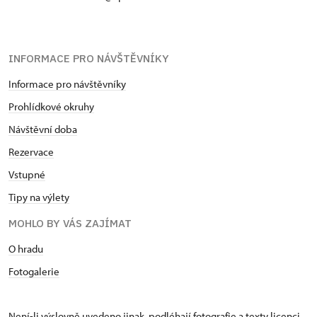
INFORMACE PRO NÁVŠTĚVNÍKY
Informace pro návštěvníky
Prohlídkové okruhy
Návštěvní doba
Rezervace
Vstupné
Tipy na výlety
MOHLO BY VÁS ZAJÍMAT
O hradu
Fotogalerie
Není-li výslovně uvedeno jinak, podléhají fotografie a texty
licenci