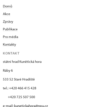
Masarykovy univerzity v Brně. Od 1. 4. 1993 je
Domů
zaměstnán u Národního památkového ústavu jako
vedoucí správy státního hradu Kunětická hora.
Akce
Hlavním úkolem po nástupu do funkce bylo
Zprávy
zpřístupnění této památky veřejnosti po jejím
dlouhodobém uzavření a zajištění dalších oprav a
Publikace
rehabilitace celého areálu. Autorsky se podílel na
Pro média
tvorbě hradních instalací, expozic a výstav.
Kontakty
Spolupracoval na přípravě projektu Revitalizace
krajinných struktur Kunětické hory, který byl
KONTAKT
realizován v rámci operačního projektu životního
prostředí. V posledních letech provedl hrad dvěma
státní hrad Kunětická hora
velkými stavebními obnovami v rámci projektů
Ráby 6
IROP-ITI: Kunětická hora Dušana Jurkoviče – básníka
dřeva a Kunětická hora – Divadlo na hradě i v
533 52 Staré Hradiště
podhradí. Byl členem poradní komise generální
tel.: +420 466 415 428
ředitelky Národního památkového ústavu, na tuto
funkci na jaře 2023 rezignoval ze zdravotních
+420 725 507 500
důvodů.
e-mail: kunetickahora@npu.cz