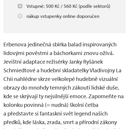
Vstupné: 500 Kč / 560 Kč (podle sektorů)
nákup vstupenky online doporučen
Erbenova jedinečná sbírka balad inspirovaných
lidovými pověstmi a báchorkami znovu ožívá.
Jevištní adaptace režisérky Janky Ryšánek
Schmiedtové a hudební skladatelky Vladivojny La
Chii nahlédne skrze velkolepé hudebně vizuální
obrazy do mnohdy temných zákoutí lidské duše,
kde se skrývají ty nejsilnější emoce. Zapomeňte na
kolonku povinná (= nudná) školní četba
a představte si fantaskní svět legend našich
předků, kde láska, zrada, smrt a přírodní zákony