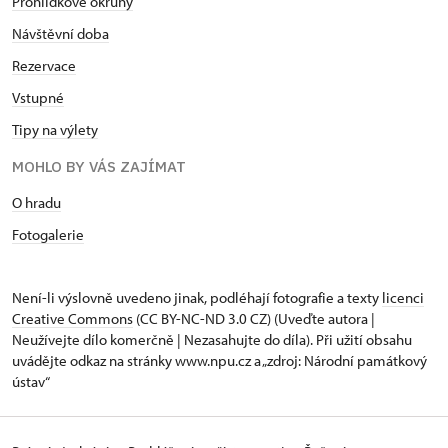
Prohlídkové okruhy
Návštěvní doba
Rezervace
Vstupné
Tipy na výlety
MOHLO BY VÁS ZAJÍMAT
O hradu
Fotogalerie
Není-li výslovně uvedeno jinak, podléhají fotografie a texty
licenci
Creative Commons
(CC BY-NC-ND 3.0 CZ) (Uveďte autora |
Neužívejte dílo komerčně | Nezasahujte do díla). Při užití obsahu
uvádějte odkaz na stránky www.npu.cz a „zdroj: Národní památkový
ústav“