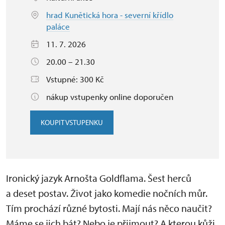
hrad Kunětická hora - severní křídlo
paláce
11. 7. 2026
20.00 – 21.30
Vstupné: 300 Kč
nákup vstupenky online doporučen
KOUPIT VSTUPENKU
Ironický jazyk Arnošta Goldflama. Šest herců
a deset postav. Život jako komedie nočních můr.
Tím prochází různé bytosti. Mají nás něco naučit?
Máme se jich bát? Nebo je přijmout? A kterou kůži