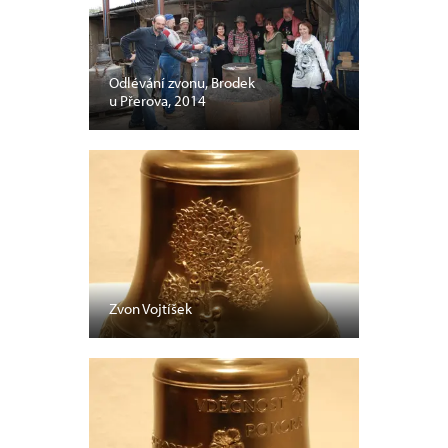
Odlévání zvonu, Brodek
u Přerova, 2014
Zvon Vojtíšek