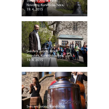
Svěcení zvonu, Pavel
Novotný, Kunětická hora,
19. 4. 2015
Svěcení zvonu, Miloš
Jiroušek, Kunětická hora,
19. 4. 2015
Svěcení zvonu, Kunětická