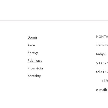
KONT
Domů
Akce
státní 
Zprávy
Ráby 6
Publikace
533 52 
Pro média
tel.: +
Kontakty
+420 
e-mail: