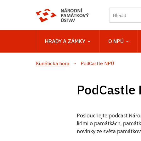
HRADY A ZÁMKY
O NPÚ
Kunětická hora
PodCastle NPÚ
PodCastle
Poslouchejte podcast Náro
lidmi o památkách, památkov
novinky ze světa památkové