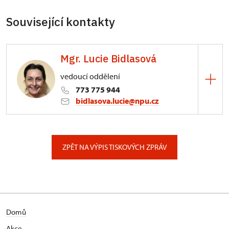
Související kontakty
Mgr. Lucie Bidlasová
vedoucí oddělení
773 775 944
bidlasova.lucie@npu.cz
ÚPS na Sychrově
Zámecký park 1/, Slatiňany
ZPĚT NA VÝPIS TISKOVÝCH ZPRÁV
Domů
Akce