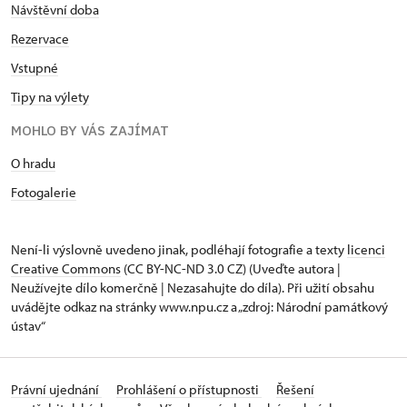
Návštěvní doba
Rezervace
Vstupné
Tipy na výlety
MOHLO BY VÁS ZAJÍMAT
O hradu
Fotogalerie
Není-li výslovně uvedeno jinak, podléhají fotografie a texty
licenci
Creative Commons
(CC BY-NC-ND 3.0 CZ) (Uveďte autora |
Neužívejte dílo komerčně | Nezasahujte do díla). Při užití obsahu
uvádějte odkaz na stránky www.npu.cz a „zdroj: Národní památkový
ústav“
Právní ujednání
Prohlášení o přístupnosti
Řešení