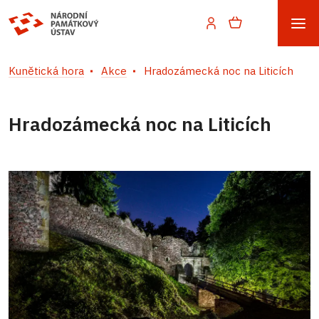
Kunětická hora
Akce
Hradozámecká noc na Liticích
Hradozámecká noc na Liticích