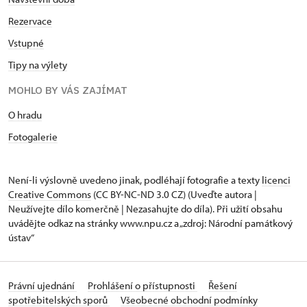
Rezervace
Vstupné
Tipy na výlety
MOHLO BY VÁS ZAJÍMAT
O hradu
Fotogalerie
Není-li výslovně uvedeno jinak, podléhají fotografie a texty
licenci
Creative Commons
(CC BY-NC-ND 3.0 CZ) (Uveďte autora |
Neužívejte dílo komerčně | Nezasahujte do díla). Při užití obsahu
uvádějte odkaz na stránky www.npu.cz a „zdroj: Národní památkový
ústav“
Právní ujednání
Prohlášení o přístupnosti
Řešení
spotřebitelských sporů
Všeobecné obchodní podmínky