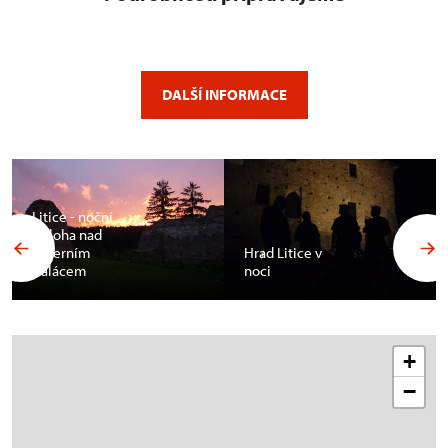
DALŠÍ INFORMACE
Litice - noční
obloha nad
severním
Hrad Litice v
palácem
noci
+
−