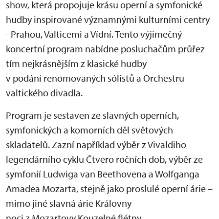
show, která propojuje krásu operní a symfonické
hudby inspirované významnými kulturními centry
- Prahou, Valticemi a Vídní. Tento výjimečný
koncertní program nabídne posluchačům průřez
tím nejkrásnějším z klasické hudby
v podání renomovaných sólistů a Orchestru
valtického divadla.
Program je sestaven ze slavných operních,
symfonických a komorních děl světových
skladatelů. Zazní například výběr z Vivaldiho
legendárního cyklu Čtvero ročních dob, výběr ze
symfonií Ludwiga van Beethovena a Wolfganga
Amadea Mozarta, stejně jako proslulé operní árie –
mimo jiné slavná árie Královny
noci z Mozartovy Kouzelné flétny.