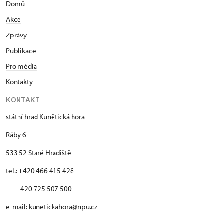
Domů
Akce
Zprávy
Publikace
Pro média
Kontakty
KONTAKT
státní hrad Kunětická hora
Ráby 6
533 52 Staré Hradiště
tel.: +420 466 415 428
+420 725 507 500
e-mail: kunetickahora@npu.cz