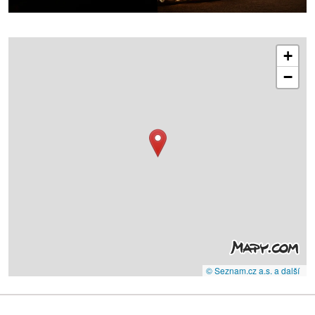
+
−
© Seznam.cz a.s. a další