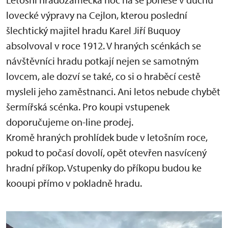
lovecké výpravy na Cejlon, kterou poslední
šlechtický majitel hradu Karel Jiří Buquoy
absolvoval v roce 1912. V hraných scénkách se
návštěvníci hradu potkají nejen se samotným
lovcem, ale dozví se také, co si o hraběcí cestě
mysleli jeho zaměstnanci. Ani letos nebude chybět
šermířská scénka. Pro koupi vstupenek
doporučujeme on-line prodej.
Kromě hraných prohlídek bude v letošním roce,
pokud to počasí dovolí, opět otevřen nasvícený
hradní příkop. Vstupenky do příkopu budou ke
kooupi přímo v pokladně hradu.