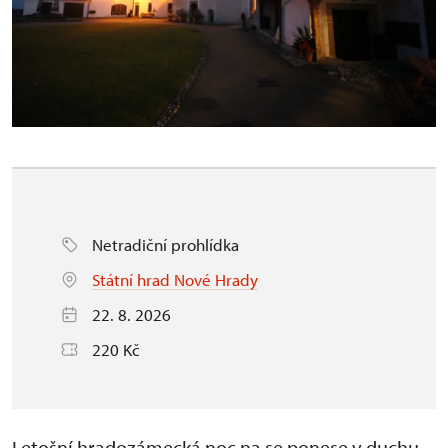
Netradiční prohlídka
Státní hrad Nové Hrady
22. 8. 2026
220 Kč
Letošní hradozámecká noc na se ponese v duchu