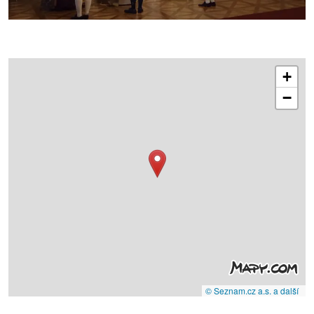
+
−
© Seznam.cz a.s. a další