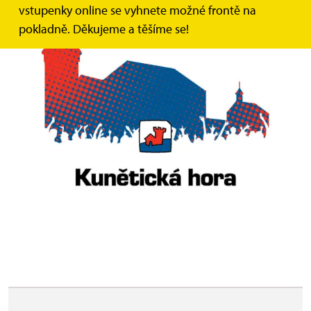
vstupenky online se vyhnete možné frontě na
pokladně. Děkujeme a těšíme se!